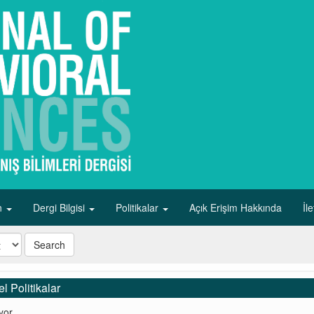
in
Dergi Bilgisi
Politikalar
Açık Erişim Hakkında
İl
Search
el Politikalar
yor..